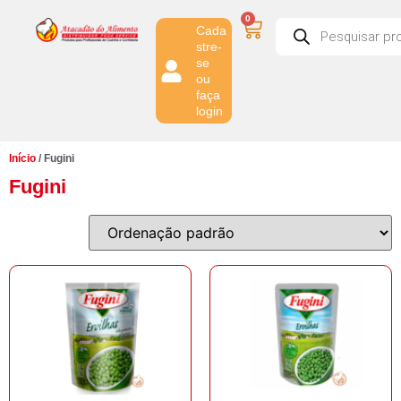
0
Cada
stre-
se
ou
faça
login
Início
/ Fugini
Fugini