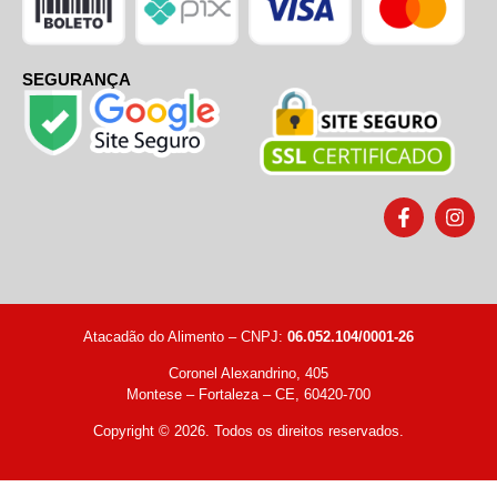
SEGURANÇA
Atacadão do Alimento – CNPJ:
06.052.104/0001-26
Coronel Alexandrino, 405
Montese – Fortaleza – CE, 60420-700
Copyright © 2026. Todos os direitos reservados.