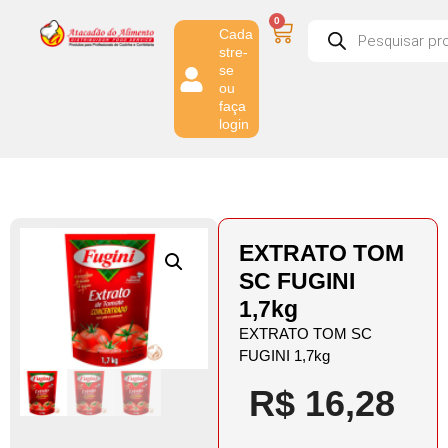
0
Cada
stre-
se
ou
faça
login
EXTRATO TOM
SC FUGINI
1,7kg
EXTRATO TOM SC
FUGINI 1,7kg
R$
16,28