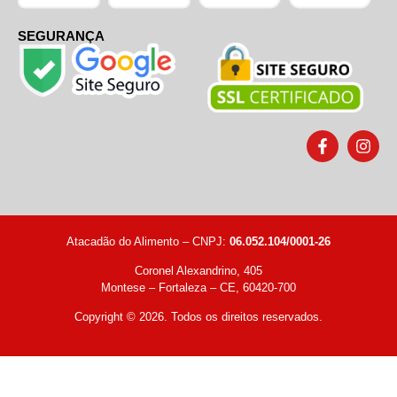
SEGURANÇA
Atacadão do Alimento – CNPJ:
06.052.104/0001-26
Coronel Alexandrino, 405
Montese – Fortaleza – CE, 60420-700
Copyright © 2026. Todos os direitos reservados.