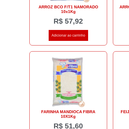
ARROZ BCO F/T1 NAMORADO
ARR
10x1Kg
R$
57,92
Adicionar ao carrinho
FARINHA MANDIOCA FIBRA
FEI
10X1Kg
R$
51,60