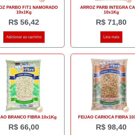
OZ PARBO F/T1 NAMORADO
ARROZ PARB INTEGRA CA
10x1Kg
10x1Kg
R$
56,42
R$
71,80
Adicionar ao carrinho
Leia mais
JAO BRANCO FIBRA 10x1Kg
FEIJAO CARIOCA FIBRA 10
R$
66,00
R$
98,40