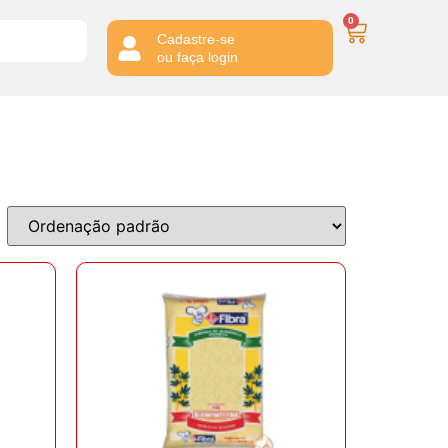
0
Cadastre-se
ou faça login