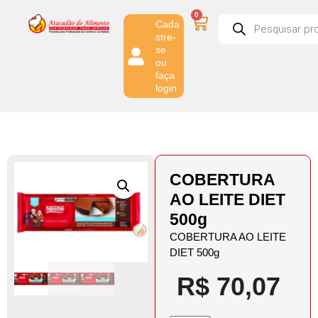
0
Cada
stre-
se
ou
faça
login
COBERTURA
AO LEITE DIET
500g
COBERTURA AO LEITE
DIET 500g
R$
70,07