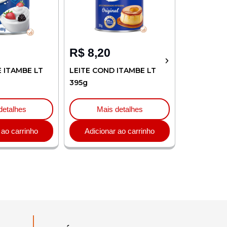
R$
8,20
R$
4,32
E ITAMBE LT
LEITE COND ITAMBE LT
CREME LEI
395g
ITAMBE TP
detalhes
Mais detalhes
Mai
 ao carrinho
Adicionar ao carrinho
Adicion