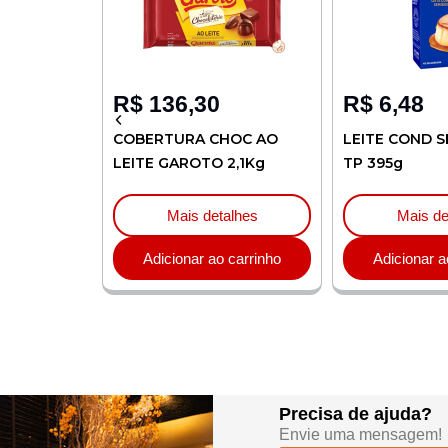
R$
136,30
R$
6,48
LIA 1L
COBERTURA CHOC AO
LEITE COND S
LEITE GAROTO 2,1Kg
TP 395g
lhes
Mais detalhes
Mais de
carrinho
Adicionar ao carrinho
Adicionar a
Precisa de ajuda?
Envie uma mensagem!