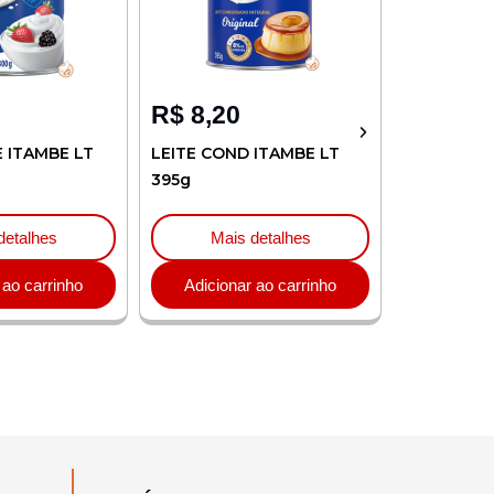
R$
8,20
R$
4,32
E ITAMBE LT
LEITE COND ITAMBE LT
CREME LEI
395g
ITAMBE TP
detalhes
Mais detalhes
Mai
 ao carrinho
Adicionar ao carrinho
Adicion