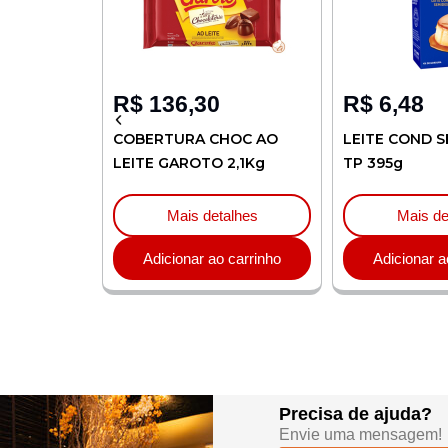
R$
136,30
R$
6,48
LIA 1L
COBERTURA CHOC AO
LEITE COND S
LEITE GAROTO 2,1Kg
TP 395g
lhes
Mais detalhes
Mais de
carrinho
Adicionar ao carrinho
Adicionar a
Precisa de ajuda?
Envie uma mensagem!