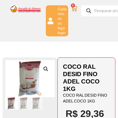
0
Cada
stre-
se
ou
faça
login
COCO RAL
DESID FINO
ADEL COCO
1KG
COCO RAL DESID FINO
ADEL COCO 1KG
R$
29,36