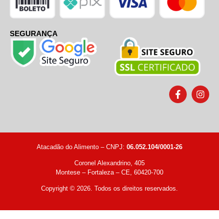
SEGURANÇA
Atacadão do Alimento – CNPJ:
06.052.104/0001-26
Coronel Alexandrino, 405
Montese – Fortaleza – CE, 60420-700
Copyright © 2026. Todos os direitos reservados.