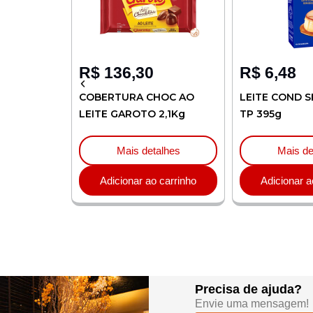
R$
136,30
R$
6,48
L
COBERTURA CHOC AO
LEITE COND SEMI 
LEITE GAROTO 2,1Kg
TP 395g
Mais detalhes
Mais detalhe
nho
Adicionar ao carrinho
Adicionar ao car
Precisa de ajuda?
Envie uma mensagem!