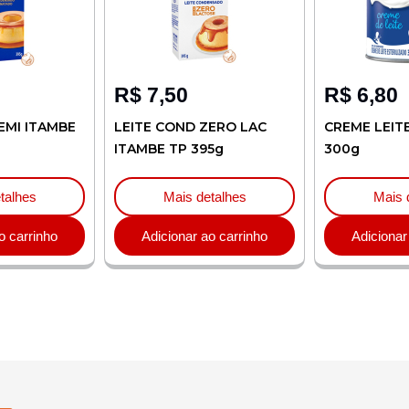
R$
7,50
R$
6,80
ITAMBE
LEITE COND ZERO LAC
CREME LEITE ITA
ITAMBE TP 395g
300g
s
Mais detalhes
Mais detal
rinho
Adicionar ao carrinho
Adicionar ao c