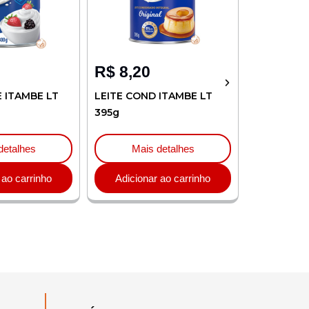
R$
8,20
R$
4,32
MBE LT
LEITE COND ITAMBE LT
CREME LEITE Z
395g
ITAMBE TP 200
hes
Mais detalhes
Mais det
arrinho
Adicionar ao carrinho
Adicionar ao 