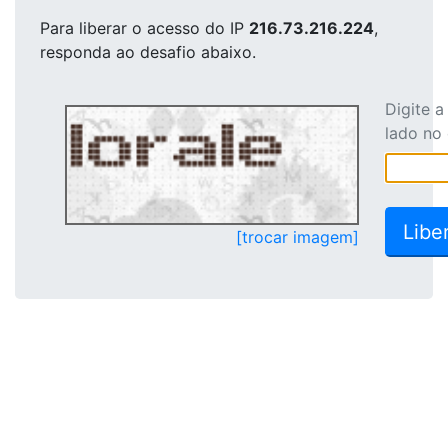
Para liberar o acesso
do IP
216.73.216.224
,
responda ao desafio abaixo.
Digite 
lado no
[trocar imagem]