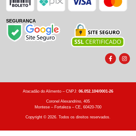
SEGURANÇA
Atacadão do Alimento – CNPJ:
06.052.104/0001-26
Coronel Alexandrino, 405
Montese – Fortaleza – CE, 60420-700
Copyright © 2026. Todos os direitos reservados.