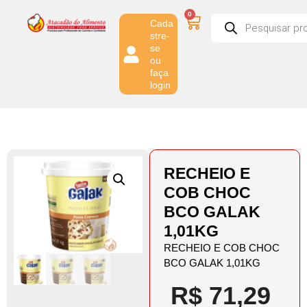
0
Cada
stre-
se
ou
faça
login
RECHEIO E
COB CHOC
BCO GALAK
1,01KG
RECHEIO E COB CHOC
BCO GALAK 1,01KG
R$
71,29