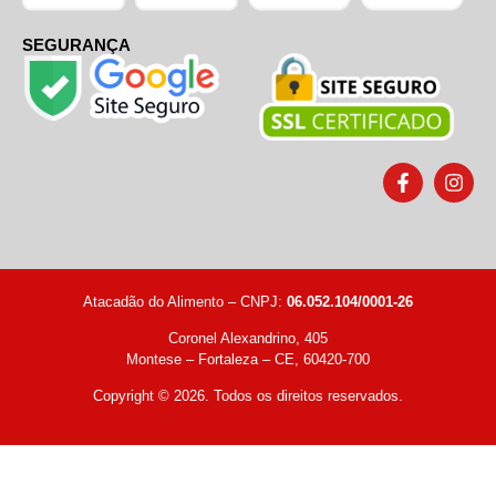
SEGURANÇA
Atacadão do Alimento – CNPJ:
06.052.104/0001-26
Coronel Alexandrino, 405
Montese – Fortaleza – CE, 60420-700
Copyright © 2026. Todos os direitos reservados.