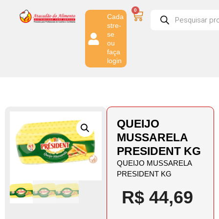
0
Cada
stre-
se
ou
faça
login
QUEIJO
MUSSARELA
PRESIDENT KG
QUEIJO MUSSARELA
PRESIDENT KG
R$
44,69