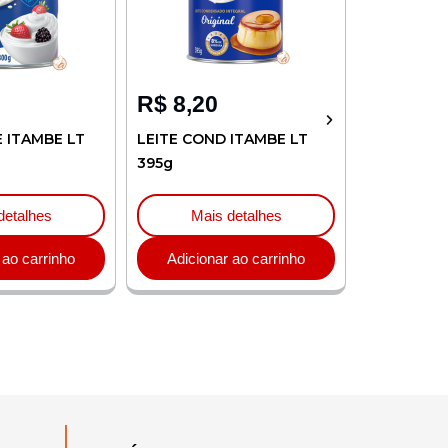
R$
8,20
R$
4,32
E ITAMBE LT
LEITE COND ITAMBE LT
CREME LEI
395g
ITAMBE TP
detalhes
Mais detalhes
Mai
 ao carrinho
Adicionar ao carrinho
Adicion