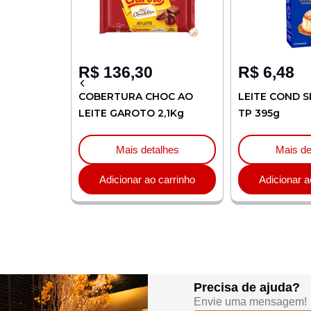
R$
136,30
R$
6,48
LIA 1L
COBERTURA CHOC AO
LEITE COND S
LEITE GAROTO 2,1Kg
TP 395g
lhes
Mais detalhes
Mais de
carrinho
Adicionar ao carrinho
Adicionar a
Precisa de ajuda?
Envie uma mensagem!