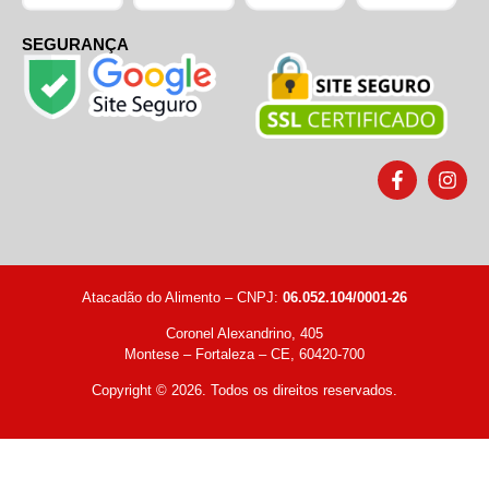
SEGURANÇA
Atacadão do Alimento – CNPJ:
06.052.104/0001-26
Coronel Alexandrino, 405
Montese – Fortaleza – CE, 60420-700
Copyright © 2026. Todos os direitos reservados.