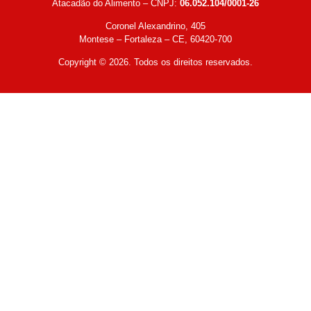
Atacadão do Alimento – CNPJ:
06.052.104/0001-26
Coronel Alexandrino, 405
Montese – Fortaleza – CE, 60420-700
Copyright © 2026. Todos os direitos reservados.