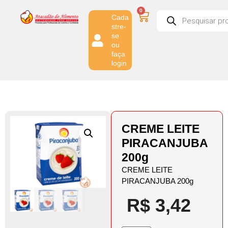
0
Cada
stre-
se
ou
faça
login
CREME LEITE
PIRACANJUBA
200g
CREME LEITE
PIRACANJUBA 200g
R$
3,42