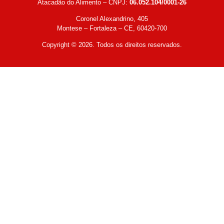
Atacadão do Alimento – CNPJ:
06.052.104/0001-26
Coronel Alexandrino, 405
Montese – Fortaleza – CE, 60420-700
Copyright © 2026. Todos os direitos reservados.