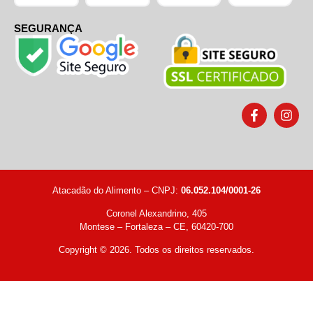
SEGURANÇA
Atacadão do Alimento – CNPJ:
06.052.104/0001-26
Coronel Alexandrino, 405
Montese – Fortaleza – CE, 60420-700
Copyright © 2026. Todos os direitos reservados.