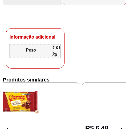
Informação adicional
1,01
Peso
kg
Produtos similares
R$
6,48