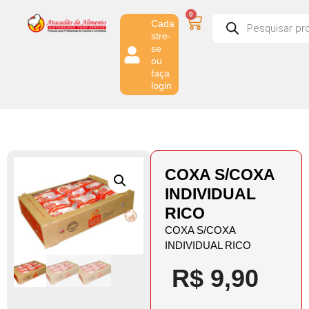
0
Cada
stre-
se
ou
faça
login
COXA S/COXA
INDIVIDUAL
RICO
COXA S/COXA
INDIVIDUAL RICO
R$
9,90