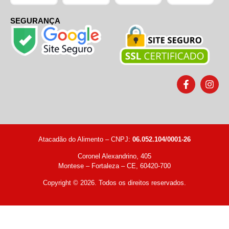
SEGURANÇA
Atacadão do Alimento – CNPJ:
06.052.104/0001-26
Coronel Alexandrino, 405
Montese – Fortaleza – CE, 60420-700
Copyright © 2026. Todos os direitos reservados.