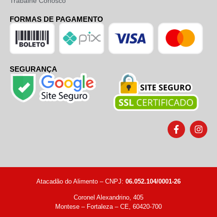
Trabalhe Conosco
FORMAS DE PAGAMENTO
SEGURANÇA
Atacadão do Alimento – CNPJ:
06.052.104/0001-26
Coronel Alexandrino, 405
Montese – Fortaleza – CE, 60420-700