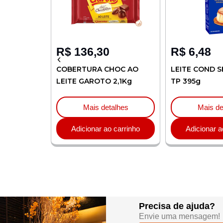
R$
136,30
R$
6,48
LIA 1L
COBERTURA CHOC AO
LEITE COND S
LEITE GAROTO 2,1Kg
TP 395g
lhes
Mais detalhes
Mais de
carrinho
Adicionar ao carrinho
Adicionar a
Precisa de ajuda?
Envie uma mensagem!