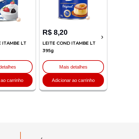
R$
8,20
R$
4,32
E ITAMBE LT
LEITE COND ITAMBE LT
CREME LEI
395g
ITAMBE TP
detalhes
Mais detalhes
Mai
 ao carrinho
Adicionar ao carrinho
Adicion