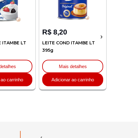
R$
8,20
R$
4,32
E ITAMBE LT
LEITE COND ITAMBE LT
CREME LEI
395g
ITAMBE TP
detalhes
Mais detalhes
Mai
 ao carrinho
Adicionar ao carrinho
Adicion