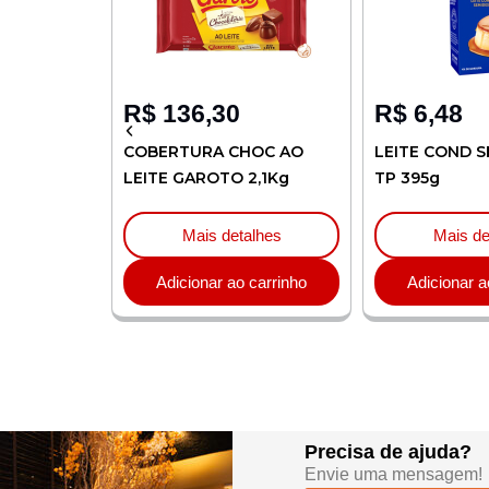
R$
136,30
R$
6,48
LIA 1L
COBERTURA CHOC AO
LEITE COND S
LEITE GAROTO 2,1Kg
TP 395g
lhes
Mais detalhes
Mais de
carrinho
Adicionar ao carrinho
Adicionar a
Precisa de ajuda?
Envie uma mensagem!