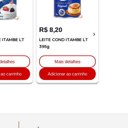
R$
8,20
R$
4,32
E ITAMBE LT
LEITE COND ITAMBE LT
CREME LEI
395g
ITAMBE TP
detalhes
Mais detalhes
Mai
 ao carrinho
Adicionar ao carrinho
Adicion