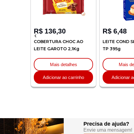
R$
136,30
R$
6,48
LIA 1L
COBERTURA CHOC AO
LEITE COND S
LEITE GAROTO 2,1Kg
TP 395g
lhes
Mais detalhes
Mais de
carrinho
Adicionar ao carrinho
Adicionar a
Precisa de ajuda?
Envie uma mensagem!