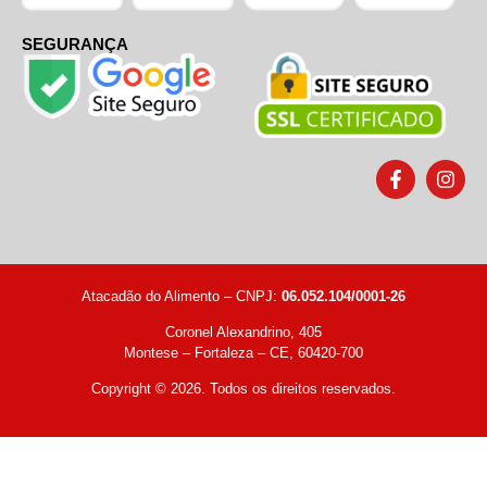
SEGURANÇA
Atacadão do Alimento – CNPJ:
06.052.104/0001-26
Coronel Alexandrino, 405
Montese – Fortaleza – CE, 60420-700
Copyright © 2026. Todos os direitos reservados.