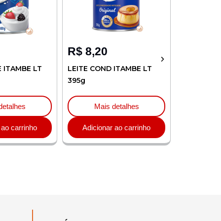
R$
8,20
R$
4,32
E ITAMBE LT
LEITE COND ITAMBE LT
CREME LEI
395g
ITAMBE TP
detalhes
Mais detalhes
Mai
 ao carrinho
Adicionar ao carrinho
Adicion