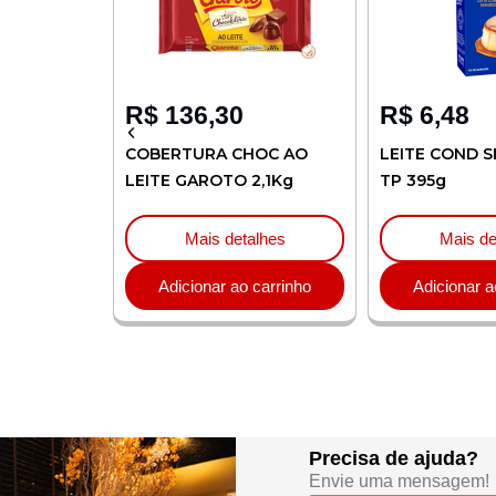
R$
136,30
R$
6,48
LIA 1L
COBERTURA CHOC AO
LEITE COND S
LEITE GAROTO 2,1Kg
TP 395g
lhes
Mais detalhes
Mais de
carrinho
Adicionar ao carrinho
Adicionar a
Precisa de ajuda?
Envie uma mensagem!