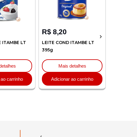
R$
8,20
R$
4,32
E ITAMBE LT
LEITE COND ITAMBE LT
CREME LEI
395g
ITAMBE TP
detalhes
Mais detalhes
Mai
 ao carrinho
Adicionar ao carrinho
Adicion