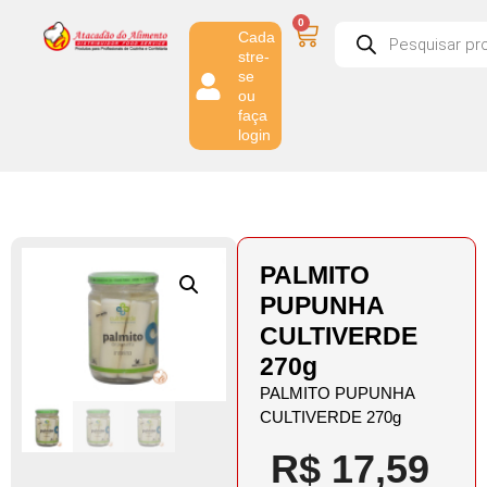
0
Cada
stre-
se
ou
faça
login
PALMITO
PUPUNHA
CULTIVERDE
270g
PALMITO PUPUNHA
CULTIVERDE 270g
R$
17,59