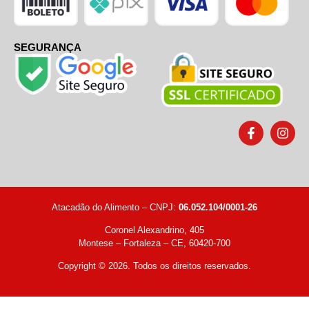
SEGURANÇA
Atacadão do Alimento – CNPJ:
06.052.104/0001-26
Coronel Alexandrino, 405
Montese – Fortaleza – CE, 60420-700
Copyright © 2026. Todos os direitos reservados.