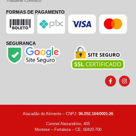
Trabalhe Conosco
FORMAS DE PAGAMENTO
SEGURANÇA
Atacadão do Alimento – CNPJ:
06.052.104/0001-26
Coronel Alexandrino, 405
Montese – Fortaleza – CE, 60420-700