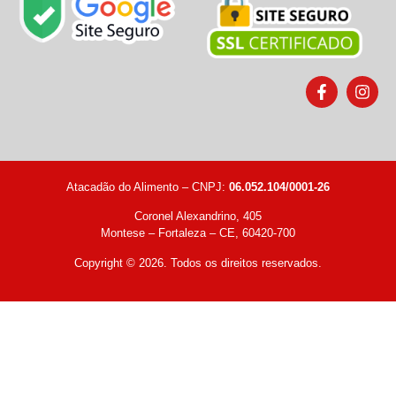
Atacadão do Alimento – CNPJ:
06.052.104/0001-26
Coronel Alexandrino, 405
Montese – Fortaleza – CE, 60420-700
Copyright © 2026. Todos os direitos reservados.