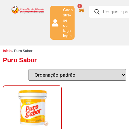
0
Cada
stre-
se
ou
faça
login
Início
/ Puro Sabor
Puro Sabor