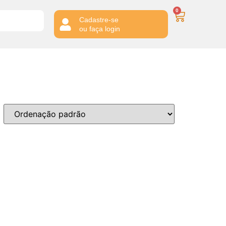
0
Cadastre-se
ou faça login