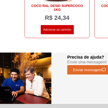
COCO RAL DESID SUPERCOCO
COC
1KG
R$
24,34
Adicionar ao carrinho
Precisa de ajuda?
Envie uma mensagem!
Enviar mensagem