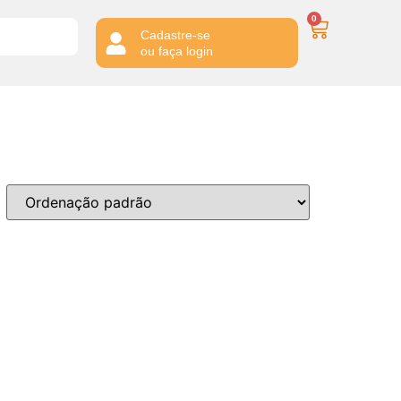
0
Cadastre-se
ou faça login