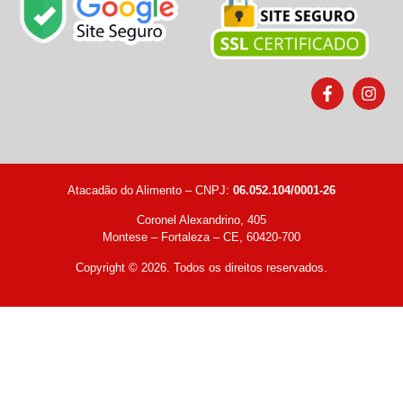
Atacadão do Alimento – CNPJ:
06.052.104/0001-26
Coronel Alexandrino, 405
Montese – Fortaleza – CE, 60420-700
Copyright © 2026. Todos os direitos reservados.