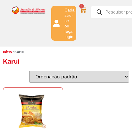
0
Cada
stre-
se
ou
faça
login
Início
/ Karui
Karui