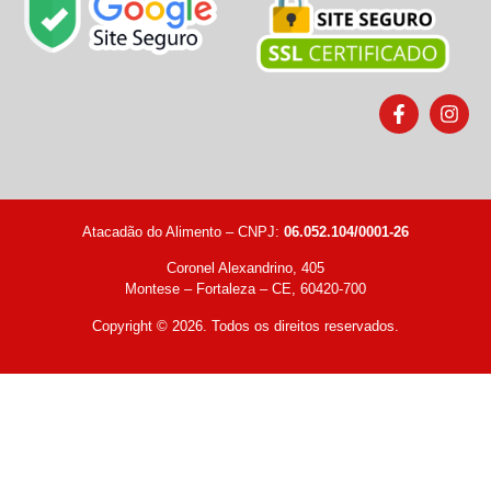
Atacadão do Alimento – CNPJ:
06.052.104/0001-26
Coronel Alexandrino, 405
Montese – Fortaleza – CE, 60420-700
Copyright © 2026. Todos os direitos reservados.