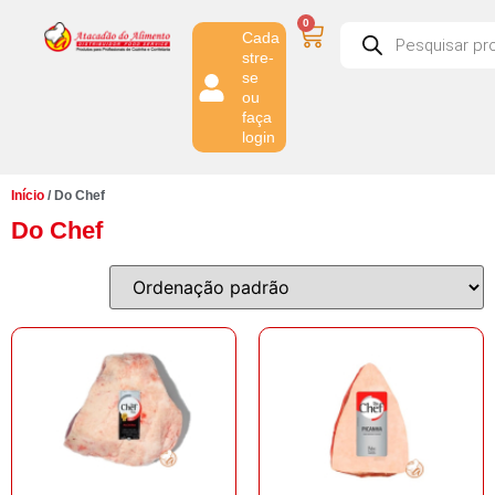
0
Cada
stre-
se
ou
faça
login
Início
/ Do Chef
Do Chef