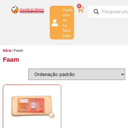
0
Cada
stre-
se
ou
faça
login
Início
/ Faam
Faam