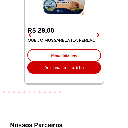
R$
29,00
R$
24
NIAL
QUEIJO MUSSARELA ILA FERLAC
QUEIJO
CEREJA 
Mais detalhes
o
Adicionar ao carrinho
Nossos Parceiros