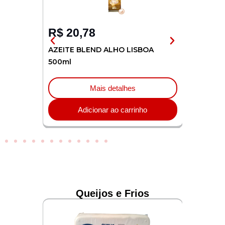
R$
20,78
R$
20
 LISBOA
AZEITE BLEND ALHO LISBOA
AZEITE 
500ml
500ml
Mais detalhes
o
Adicionar ao carrinho
Queijos e Frios