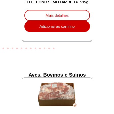
TE
LEITE COND SEMI ITAMBE TP 395g
LEITE C
395g
Mais detalhes
Adicionar ao carrinho
o
Aves, Bovinos e Suínos