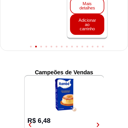
ais
Mais
Mais
alhes
detalhes
detalhes
de
ionar
Adicionar
Adicionar
Adi
ao
ao
ao
rinho
carrinho
carrinho
ca
Campeões de Vendas
R$
6,48
R$
7,