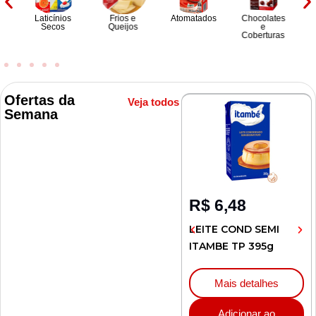
 e
Laticínios
Frios e
Atomatados
Chocolates
os
Secos
Queijos
e
Coberturas
Ofertas da
Veja todos
Semana
R$
136,30
R$
6,48
ELIA 1L
COBERTURA CHOC
LEITE COND SEMI
AO LEITE GAROTO
ITAMBE TP 395g
2,1Kg
lhes
Mais detalhes
 ao
Mais detalhes
o
Adicionar ao