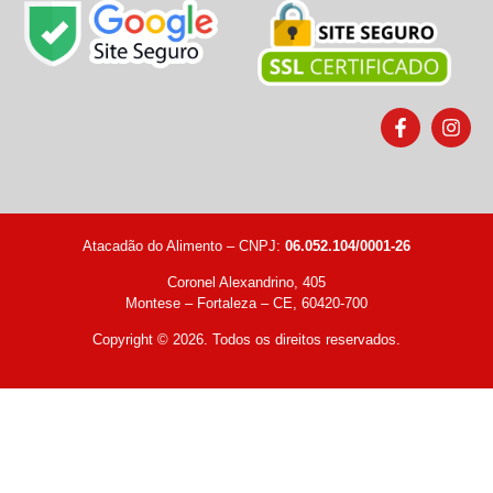
Atacadão do Alimento – CNPJ:
06.052.104/0001-26
Coronel Alexandrino, 405
Montese – Fortaleza – CE, 60420-700
Copyright © 2026. Todos os direitos reservados.