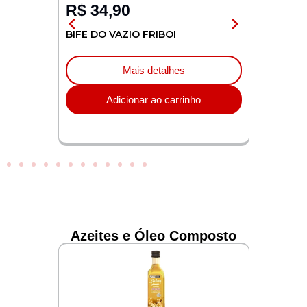
R$
34,90
R$
16
 RICO
BIFE DO VAZIO FRIBOI
FILE DE
Embalagem
Mais detalhes
o
Adicionar ao carrinho
Azeites e Óleo Composto